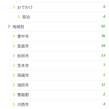
9
おでかけ
4
宿泊
92
地域別
36
豊中市
18
箕面市
13
吹田市
7
茨木市
1
高槻市
11
池田市
2
豊能郡
4
川西市