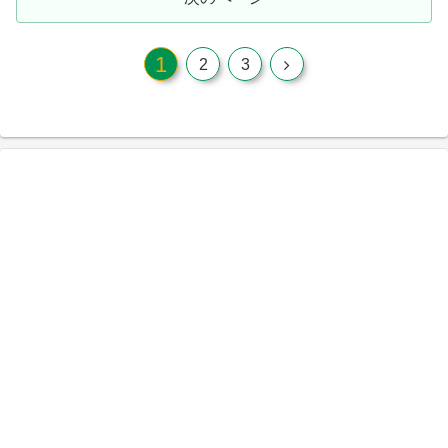
1
次
2
3
へ