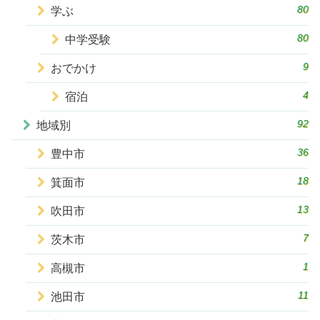
80
学ぶ
80
中学受験
9
おでかけ
4
宿泊
92
地域別
36
豊中市
18
箕面市
13
吹田市
7
茨木市
1
高槻市
11
池田市