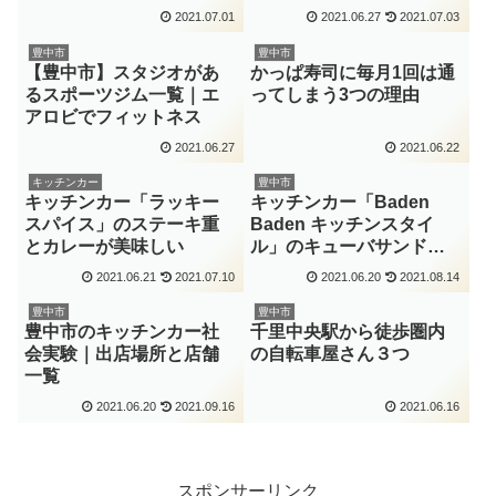
ホポークがおすすめ
2021.07.01
2021.06.27
2021.07.03
豊中市
豊中市
【豊中市】スタジオがあ
かっぱ寿司に毎月1回は通
るスポーツジム一覧｜エ
ってしまう3つの理由
アロビでフィットネス
2021.06.27
2021.06.22
キッチンカー
豊中市
キッチンカー「ラッキー
キッチンカー「Baden
スパイス」のステーキ重
Baden キッチンスタイ
とカレーが美味しい
ル」のキューバサンドが
美味しかった
2021.06.21
2021.07.10
2021.06.20
2021.08.14
豊中市
豊中市
豊中市のキッチンカー社
千里中央駅から徒歩圏内
会実験｜出店場所と店舗
の自転車屋さん３つ
一覧
2021.06.20
2021.09.16
2021.06.16
スポンサーリンク