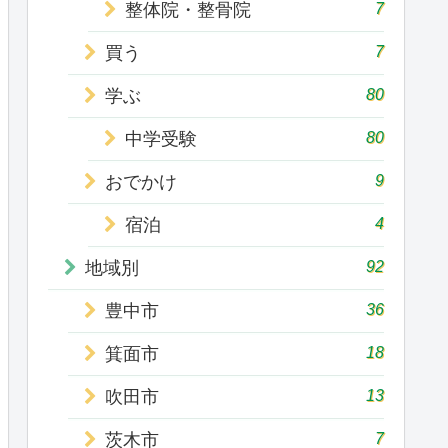
7
整体院・整骨院
7
買う
80
学ぶ
80
中学受験
9
おでかけ
4
宿泊
92
地域別
36
豊中市
18
箕面市
13
吹田市
7
茨木市