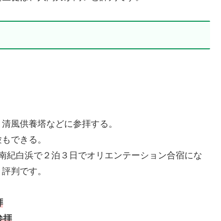
。
、清風供養塔などに参拝する。
験もできる。
、南紀白浜で２泊３日でオリエンテーション合宿にな
と評判です。
拝
参拝