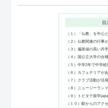
目
（１）「仏教」を中心
（２）仏教関連の行事
（３）偏差値の高い共
（４）国公立大学の合
（５）中学2年で中学校
（６）カフェテリアが
（７）クラブ活動が活
（８）ニュージーラン
（９）トビタテ留学jap
（１０）駅からのアク