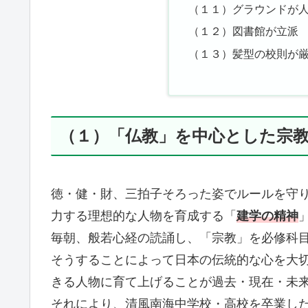
（１１）グラウンドが
（１２）図書館が立派
（１３）髪型の校則が
（１）「仏教」を中心とした宗
徳・健・財、三拍子そろった姿でルールを守
力する理想的な人物を育成する「
建学の精神
毎朝、般若心経の読誦し、「宗教」を必修科
そうすることによって日本の伝統的な心を大
きる人物に育て上げることが過去・現在・未
それにより、清風南海中学校・高校を卒業し