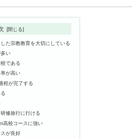
次
とした宗教教育を大切にしている
が多い
学校である
格率が高い
過程が完了する
ある
発
ド研修旅行に行ける
an高校コースに強い
セスが良好