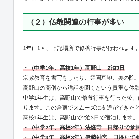
（２）仏教関連の行事が多い
1年に1回、下記場所で修養行事が行われます
・（中学1年、高校1年）高野山 2泊3日
宗教教育を書写をしたり、霊園墓地、奥の院
高野山の高僧から講話を聞くという貴重な体
中学1年生は、高野山で修養行事を行った後
ります。この合宿でスムーズに友達ができた
高校1年生は、高野山で2泊3日で宿泊します。
・（中学2年、高校2年）法隆寺 日帰りで参
・（中学3年、高校3年）伊勢神宮 日帰りで